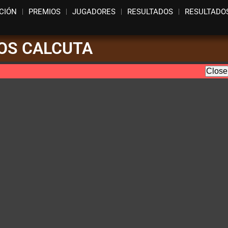
CIÓN
PREMIOS
JUGADORES
RESULTADOS
RESULTADO
OS CALCUTA